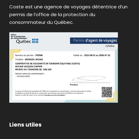
Saint-Augustin
Coste est une agence de voyages détentrice d’un
permis de l’office de la protection du
Blanc-Sablon
consommateur du Québec.
Heures de services des repas
Important :
Seuls les voyageurs en cabine de
catégorie Panoramique et Select ont le choix
de l’heure des services de repas.
1er service : 7h – 11h30 – 17h
2e service : 8h – 12h30 – 18h45
Liens utiles