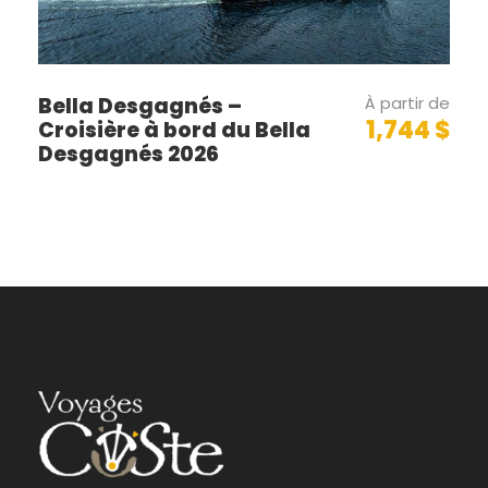
Sept-Îles
Port-Menier
Bella Desgagnés –
À partir de
1,744 $
Croisière à bord du Bella
Havre-Saint-Pierre
Desgagnés 2026
Natashquan
Kegaska
La Romaine
Harrington Harbour
Tête-à-La-Baleine
La Tabatière