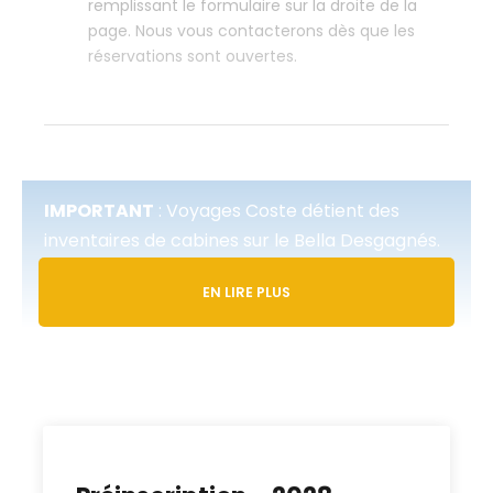
remplissant le formulaire sur la droite de la
page. Nous vous contacterons dès que les
réservations sont ouvertes.
IMPORTANT
:
Voyages Coste détient des
inventaires de cabines sur le Bella Desgagnés.
Une fois les inventaires épuisés, ce forfait est
EN LIRE PLUS
sur demande et Voyages Coste vous répondra
dans les plus brefs délais.
Venez découvrir avec Voyages CoSte et le