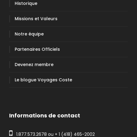
Historique
Missions et Valeurs
Notre équipe
Partenaires Officiels
Devenez membre
Le blogue Voyages Coste
Informations de contact
1.877.573.2678
ou +
1 (418) 465-2002
Observez la riche faune maritime et terrestre,