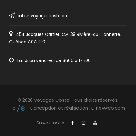
échangez avec les cultures innue,
info@voyagescoste.ca
francophone, anglophone et métis…
Goûtez les produits du terroir et explorez,
454 Jacques Cartier, C.P. 39 Rivière-au-Tonnerre,
grâce à des excursions guidées dans les
Québec G0G 2L0
principales escales, un territoire peu connu
mais unique.
Lundi au vendredi de 8h00 à 17h00
Les résidents de chacune de ces
communautés ont conçu des visites
intéressantes, qui vous offrent une
perspective autrement inaccessible sur leur
© 2026 Voyages Coste,
Tous droits réservés.
- Conception et réalisation :
E-novweb.com
mode de vie.
Suivez-nous !