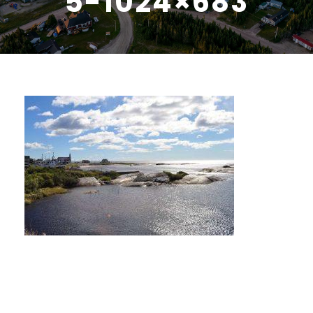
5-1024×683