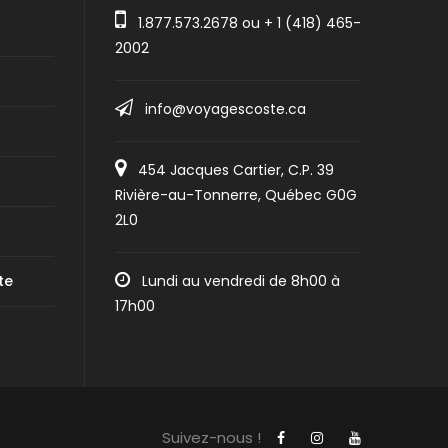
1.877.573.2678
ou +
1 (418) 465-
2002
info@voyagescoste.ca
454 Jacques Cartier, C.P. 39
Rivière-au-Tonnerre, Québec G0G
2L0
te
Lundi au vendredi de 8h00 à
17h00
Suivez-nous !