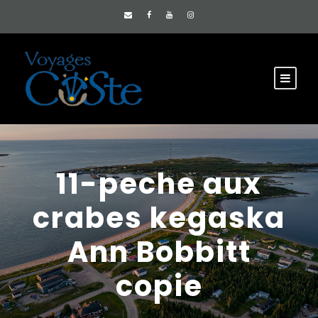
11-peche aux
crabes kegaska
Ann Bobbitt
copie