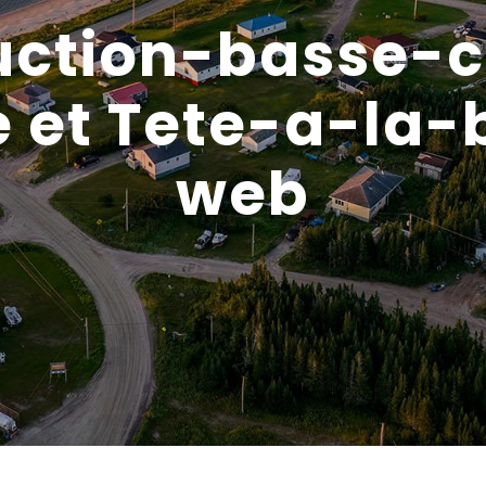
ction-basse-c
 et Tete-a-la-
web